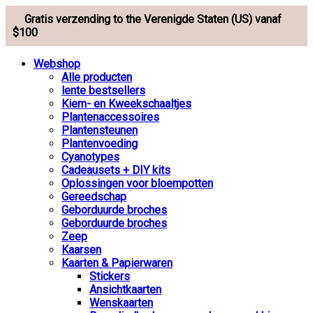
Gratis verzending to the Verenigde Staten (US) vanaf
$100
Webshop
Alle producten
lente bestsellers
Kiem- en Kweekschaaltjes
Plantenaccessoires
Plantensteunen
Plantenvoeding
Cyanotypes
Cadeausets + DIY kits
Oplossingen voor bloempotten
Gereedschap
Geborduurde broches
Geborduurde broches
Zeep
Kaarsen
Kaarten & Papierwaren
Stickers
Ansichtkaarten
Wenskaarten