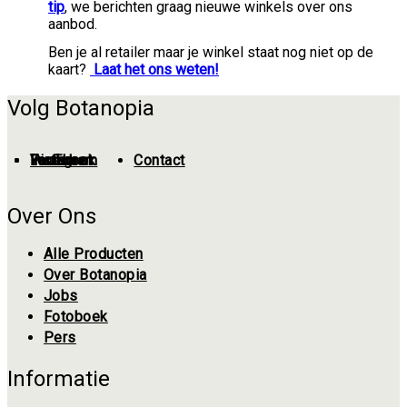
tip
, we berichten graag nieuwe winkels over ons
aanbod.
Ben je al retailer maar je winkel staat nog niet op de
kaart?
Laat het ons weten!
Volg Botanopia
Instagram
Pinterest
Facebook
YouTube
Contact
Over Ons
Alle Producten
Over Botanopia
Jobs
Fotoboek
Pers
Informatie