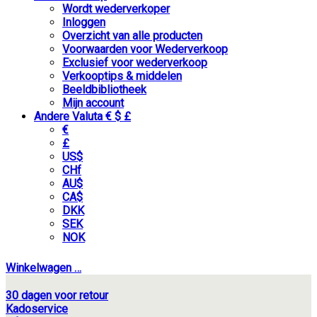
Wordt wederverkoper
Inloggen
Overzicht van alle producten
Voorwaarden voor Wederverkoop
Exclusief voor wederverkoop
Verkooptips & middelen
Beeldbibliotheek
Mijn account
Andere Valuta € $ £
€
£
US$
CHf
AU$
CA$
DKK
SEK
NOK
Winkelwagen
…
30 dagen voor retour
Kadoservice